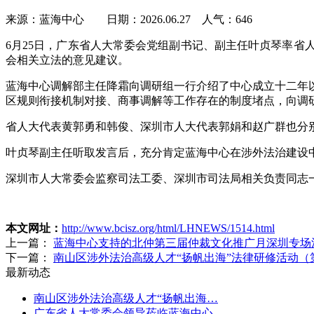
来源：蓝海中心 日期：2026.06.27 人气：
646
6月25日，广东省人大常委会党组副书记、副主任叶贞琴率
会相关立法的意见建议。
蓝海中心调解部主任降霜向调研组一行介绍了中心成立十二年
区规则衔接机制对接、商事调解等工作存在的制度堵点，向调
省人大代表黄郭勇和韩俊、深圳市人大代表郭娟和赵广群也分
叶贞琴副主任听取发言后，充分肯定蓝海中心在涉外法治建设
深圳市人大常委会监察司法工委、深圳市司法局相关负责同志
本文网址：
http://www.bcisz.org/html/LHNEWS/1514.html
上一篇：
蓝海中心支持的北仲第三届仲裁文化推广月深圳专场
下一篇：
南山区涉外法治高级人才“扬帆出海”法律研修活动（第二期
最新动态
南山区涉外法治高级人才“扬帆出海…
广东省人大常委会领导莅临蓝海中心…