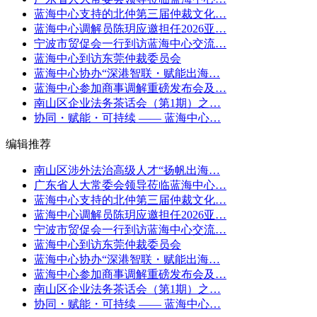
蓝海中心支持的北仲第三届仲裁文化…
蓝海中心调解员陈玥应邀担任2026亚…
宁波市贸促会一行到访蓝海中心交流…
蓝海中心到访东莞仲裁委员会
蓝海中心协办“深港智联・赋能出海…
蓝海中心参加商事调解重磅发布会及…
南山区企业法务茶话会（第1期）之…
协同・赋能・可持续 —— 蓝海中心…
编辑推荐
南山区涉外法治高级人才“扬帆出海…
广东省人大常委会领导莅临蓝海中心…
蓝海中心支持的北仲第三届仲裁文化…
蓝海中心调解员陈玥应邀担任2026亚…
宁波市贸促会一行到访蓝海中心交流…
蓝海中心到访东莞仲裁委员会
蓝海中心协办“深港智联・赋能出海…
蓝海中心参加商事调解重磅发布会及…
南山区企业法务茶话会（第1期）之…
协同・赋能・可持续 —— 蓝海中心…