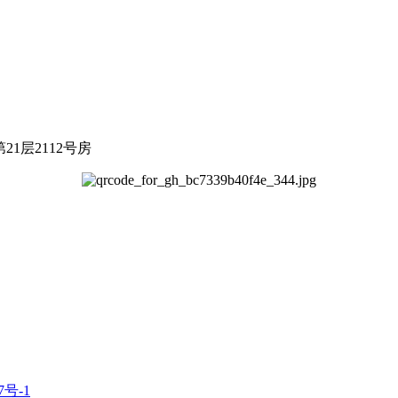
1层2112号房
7号-1