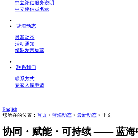
中立评估服务说明
中立评估员名录
蓝海动态
最新动态
活动通知
精彩发言集萃
联系我们
联系方式
专家入库申请
English
您所在的位置：
首页
>
蓝海动态
>
最新动态
> 正文
协同・赋能・可持续 —— 蓝