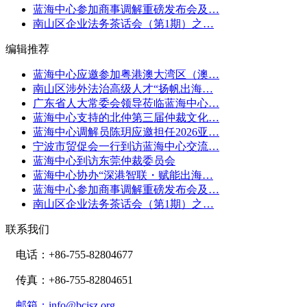
蓝海中心参加商事调解重磅发布会及…
南山区企业法务茶话会（第1期）之…
编辑推荐
蓝海中心应邀参加粤港澳大湾区（澳…
南山区涉外法治高级人才“扬帆出海…
广东省人大常委会领导莅临蓝海中心…
蓝海中心支持的北仲第三届仲裁文化…
蓝海中心调解员陈玥应邀担任2026亚…
宁波市贸促会一行到访蓝海中心交流…
蓝海中心到访东莞仲裁委员会
蓝海中心协办“深港智联・赋能出海…
蓝海中心参加商事调解重磅发布会及…
南山区企业法务茶话会（第1期）之…
联系我们
电话：+86-755-82804677
传真：+86-755-82804651
邮箱：info@bcisz.org