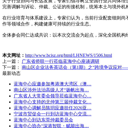
关于行业协同与长远发展，专家们倡导树立全国行业共同体理
完善调解与诉讼、仲裁、公证的衔接机制，统筹本土与境外机
在行业培育与体系建设上，专家们认为，当前行业配套细则尚
作等领域合作，构建健康可持续的行业生态。
全体参会同仁达成共识：以本次交流会为起点，深化全国机构
本文网址：
http://www.bcisz.org/html/LHNEWS/1506.html
上一篇：
广东省侨联一行莅临蓝海中心座谈调研
下一篇：
南山区企业法务茶话会（第1期）之“跨境争议应对—
最新动态
蓝海中心应邀参加粤港澳大湾区（澳…
南山区涉外法治高级人才“扬帆出海…
广东省人大常委会领导莅临蓝海中心…
蓝海中心支持的北仲第三届仲裁文化…
蓝海中心调解员陈玥应邀担任2026亚…
宁波市贸促会一行到访蓝海中心交流…
蓝海中心到访东莞仲裁委员会
蓝海中心协办“深港智联・赋能出海…