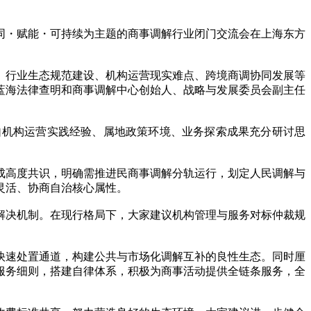
同・赋能・可持续为主题的商事调解行业闭门交流会在上海东方
、行业生态规范建设、机构运营现实难点、跨境商调协同发展等
蓝海法律查明和商事调解中心创始人、战略与发展委员会副主任
自机构运营实践经验、属地政策环境、业务探索成果充分研讨思
成高度共识，明确需推进民商事调解分轨运行，划定人民调解与
灵活、协商自治核心属性。
解决机制。在现行格局下，大家建议机构管理与服务对标仲裁规
快速处置通道，构建公共与市场化调解互补的良性生态。同时厘
服务细则，搭建自律体系，积极为商事活动提供全链条服务，全