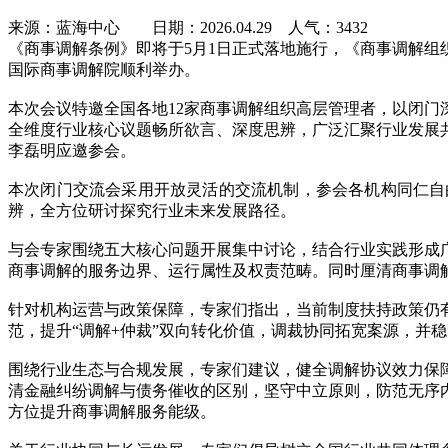
来源：蓝海中心 日期：2026.04.29 人气：
3432
《商事调解条例》
即将于5月1日正式落地施行，《商事调解
国际商事调解院顺利举办。
本次会议特邀全国各地12家商事调解组织高层管理者，以闭门
全维度行业核心议题畅所欲言、深度思辨，广泛汇聚行业发展
李磊明应邀参会。
本次闭门交流会采用开放灵活的交流机制，参会各机构同仁自
辨，全方位研讨探究行业未来发展路径。
与会专家围绕五大核心问题开展集中讨论，结合行业实践形成
商事调解的服务边界、运行属性及权责范畴。同时厘清商事调
针对机构运营与政策保障，专家们指出，当前制度扶持政策仍
范，提升“调解+仲裁”双向转化价值，调裁协同拓宽案源，并
围绕行业生态与合规发展，专家们建议，健全调解协议效力保
清金融纠纷调解与债务催收的区别，坚守中立原则，防范无序
方位提升商事调解服务能级。